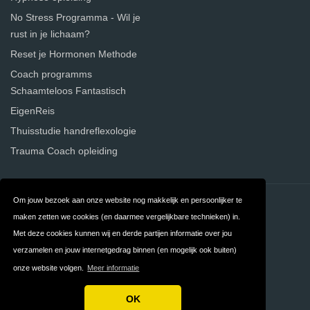
No Stress Programma - Wil je
rust in je lichaam?
Reset je Hormonen Methode
Coach programms
Schaamteloos Fantastisch
EigenReis
Thuisstudie handreflexologie
Trauma Coach opleiding
Om jouw bezoek aan onze website nog makkelijk en persoonlijker te
Contact
Over ons
maken zetten we cookies (en daarmee vergelijkbare technieken) in.
Privacy
Algemene
Met deze cookies kunnen wij en derde partijen informatie over jou
verzamelen en jouw internetgedrag binnen (en mogelijk ook buiten)
Voorwaarden
onze website volgen.
Meer informatie
FAQ
OK
Copyright © 2026 Atma.nl