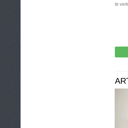
te ver
AR