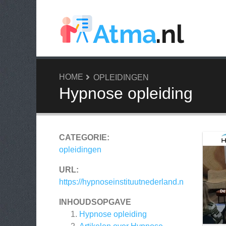
HOME
OPLEIDINGEN
Hypnose opleiding
CATEGORIE:
opleidingen
URL:
https://hypnoseinstituutnederland.n
INHOUDSOPGAVE
Hypnose opleiding