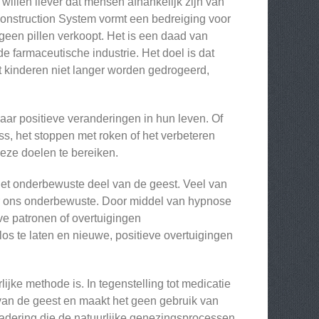
illen liever dat mensen afhankelijk zijn van
construction System vormt een bedreiging voor
een pillen verkoopt. Het is een daad van
e farmaceutische industrie. Het doel is dat
 kinderen niet langer worden gedrogeerd,
aar positieve veranderingen in hun leven. Of
s, het stoppen met roken of het verbeteren
eze doelen te bereiken.
het onderbewuste deel van de geest. Veel van
r ons onderbewuste. Door middel van hypnose
e patronen of overtuigingen
os te laten en nieuwe, positieve overtuigingen
ijke methode is. In tegenstelling tot medicatie
 van de geest en maakt het geen gebruik van
nadering die de natuurlijke genezingsprocessen