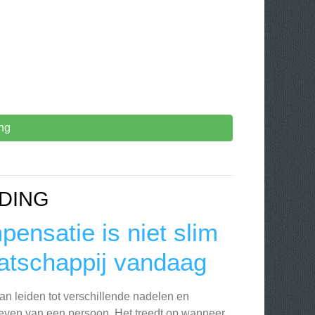
ng
DING
ensatie is niet slim
atschappij vandaag
n leiden tot verschillende nadelen en
 leven van een persoon. Het treedt op wanneer