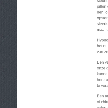
steunt
pillen
hen, o
opstan
steeds
maar 
Hypnot
het nu
van ze
Een va
onze g
kunnen
herpro
te ver
Een an
of chi
extern