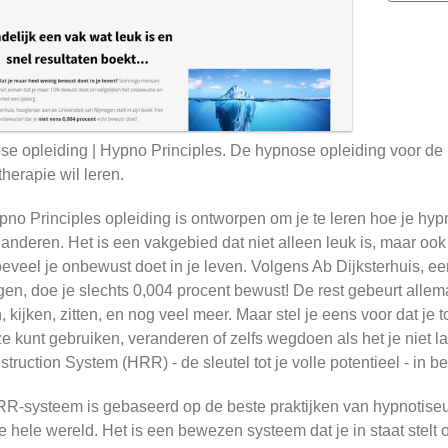
e opleiding | Hypno Principles. De hypnose opleiding voor de 
herapie wil leren.
no Principles opleiding is ontworpen om je te leren hoe je hy
 anderen. Het is een vakgebied dat niet alleen leuk is, maar ook sn
eveel je onbewust doet in je leven. Volgens Ab Dijksterhuis, ee
en, doe je slechts 0,004 procent bewust! De rest gebeurt alle
, kijken, zitten, en nog veel meer. Maar stel je eens voor dat je
e kunt gebruiken, veranderen of zelfs wegdoen als het je niet la
truction System (HRR) - de sleutel tot je volle potentieel - in b
R-systeem is gebaseerd op de beste praktijken van hypnotiseur
e hele wereld. Het is een bewezen systeem dat je in staat stelt 