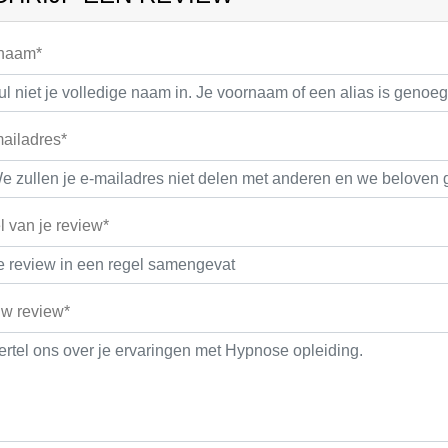
 naam*
ailadres*
el van je review*
w review*