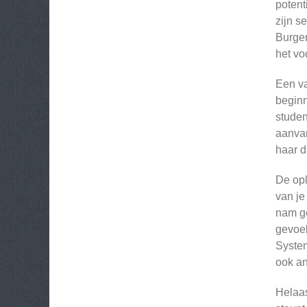
potent
zijn s
Burger
het vo
Een va
beginn
studen
aanvan
haar d
De opl
van je
nam ge
gevoel
System
ook an
Helaas