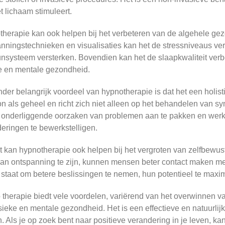
t lichaam stimuleert.
herapie kan ook helpen bij het verbeteren van de algehele gez
nningstechnieken en visualisaties kan het de stressniveaus ver
systeem versterken. Bovendien kan het de slaapkwaliteit verbe
e en mentale gezondheid.
der belangrijk voordeel van hypnotherapie is dat het een holisti
n als geheel en richt zich niet alleen op het behandelen van 
 onderliggende oorzaken van problemen aan te pakken en wer
eringen te bewerkstelligen.
ot kan hypnotherapie ook helpen bij het vergroten van zelfbewust
van ontspanning te zijn, kunnen mensen beter contact maken met hu
 staat om betere beslissingen te nemen, hun potentieel te maxim
therapie biedt vele voordelen, variërend van het overwinnen 
sieke en mentale gezondheid. Het is een effectieve en natuurlij
n. Als je op zoek bent naar positieve verandering in je leven, k