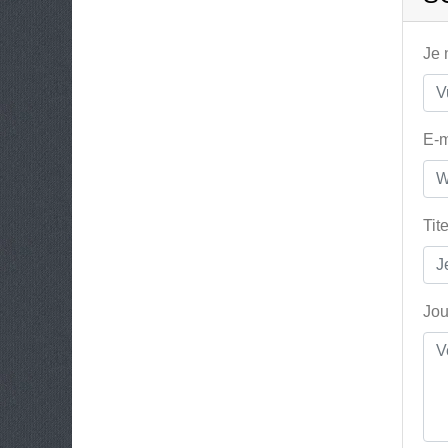
Je
E-m
Tit
Jou