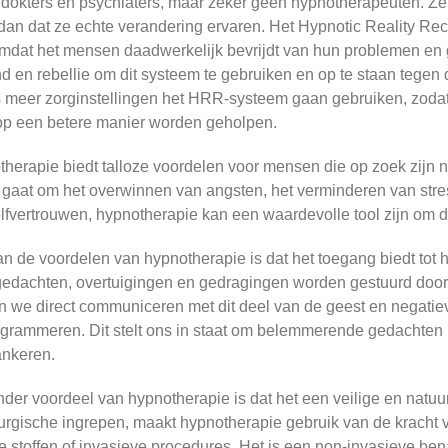
 dokters en psychiaters, maar zeker geen hypnotherapeuten. Ze w
 dan dat ze echte verandering ervaren. Het Hypnotic Reality Re
mdat het mensen daadwerkelijk bevrijdt van hun problemen en g
d en rebellie om dit systeem te gebruiken en op te staan tegen d
 meer zorginstellingen het HRR-systeem gaan gebruiken, zodat
op een betere manier worden geholpen.
herapie biedt talloze voordelen voor mensen die op zoek zijn n
 gaat om het overwinnen van angsten, het verminderen van stres
lfvertrouwen, hypnotherapie kan een waardevolle tool zijn om d
n de voordelen van hypnotherapie is dat het toegang biedt tot 
edachten, overtuigingen en gedragingen worden gestuurd doo
 we direct communiceren met dit deel van de geest en negatiev
grammeren. Dit stelt ons in staat om belemmerende gedachten l
ankeren.
der voordeel van hypnotherapie is dat het een veilige en natuurl
rurgische ingrepen, maakt hypnotherapie gebruik van de kracht
e stoffen of invasieve procedures. Het is een non-invasieve be