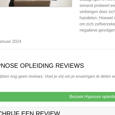
iemand probeert ee
verbergen door zic
handelen. Hoewel o
om zich zelfverzeke
negatieve gevolgen h
anuari 2024
NOSE OPLEIDING REVIEWS
ben nog geen reviews. Voel je vrij om je ervaringen te delen e
Bezoek Hypnose opleidi
CHRIJF EEN REVIEW