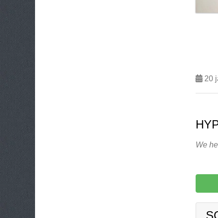
20 j
HYP
We heb
S