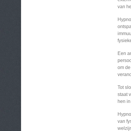
van he
Hypnot
ontspa
immuun
fysiek
Een an
persoo
om de
verand
Tot sl
staat 
hen in
Hypno 
van fy
welzij