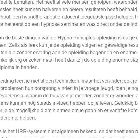
ieel te benutten. Het heeft al vele mensen geholpen, waaronder
essies heeft kunnen halveren en betere resultaten heeft behaa
hout, een hypnotherapeut en docent toegepaste psychologie, hee
or het eerst op een hypnose seminar en was direct onder de indr
n de beste dingen van de Hypno Principles opleiding is dat je 
en. Zelfs als leek kun je de opleiding volgen en geweldige resu
ten die zonder ervaring aan de opleiding begonnen en enorme 
kelijk erg onzeker, maar heeft dankzij de opleiding enorme sta
iploma in handen.
eiding leert je niet alleen technieken, maar het verandert ook je
 problemen hun oorsprong vinden in je vroege jeugd, toen je nog
voelens al waar in de buik van je moeder, zonder er woorden
ens kunnen nog steeds invloed hebben op je leven. Gelukkig bi
 je de mogelijkheid om hiermee om te gaan en er vanaf te komen
deren te helpen.
 is het HRR-systeem niet algemeen bekend, en dat heeft een r