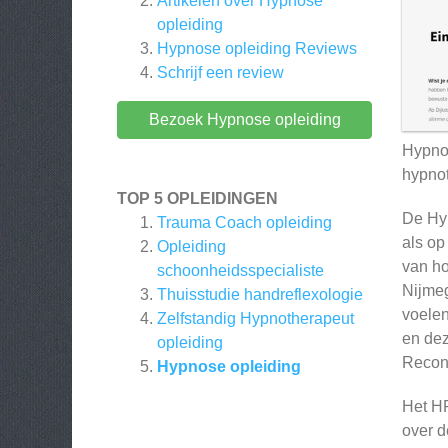
Artikelen over
Hypnose
opleiding
Hypnose opleiding
Reviews
Schrijf een review
Bezoek Hypnose opleiding
Hypnos
hypnot
TOP 5 OPLEIDINGEN
De Hyp
Trauma Coach opleiding
als op
Opleiding
van ho
schoonheidsspecialiste
Nijmeg
Thuisstudie handreflexologie
voelen
Zelfstandig Hypnotherapeut
en dez
opleiding
Recons
Hypnose opleiding
Het HR
over d