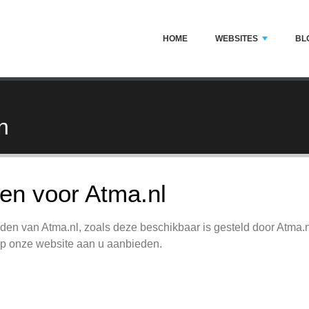
HOME
WEBSITES
BL
n
n voor Atma.nl
en van Atma.nl, zoals deze beschikbaar is gesteld door Atma.
op onze website aan u aanbieden.