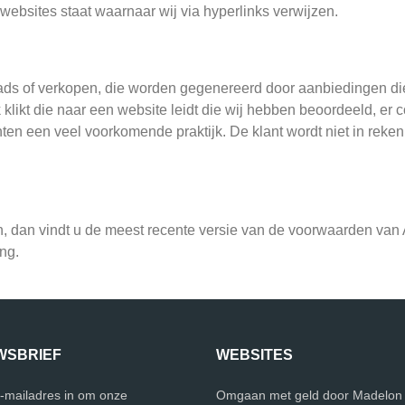
 websites staat waarnaar wij via hyperlinks verwijzen.
ds of verkopen, die worden gegenereerd door aanbiedingen die 
klikt die naar een website leidt die wij hebben beoordeeld, e
nten een veel voorkomende praktijk. De klant wordt niet in rek
dan vindt u de meest recente versie van de voorwaarden van A
ng.
WSBRIEF
WEBSITES
e-mailadres in om onze
Omgaan met geld door Madelon