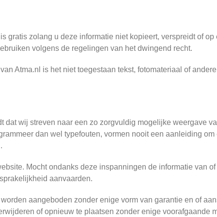
s gratis zolang u deze informatie niet kopieert, verspreidt of op
ebruiken volgens de regelingen van het dwingend recht.
 van Atma.nl is het niet toegestaan tekst, fotomateriaal of ande
dt dat wij streven naar een zo zorgvuldig mogelijke weergave va
rogrammeer dan wel typefouten, vormen nooit een aanleiding o
.
 website. Mocht ondanks deze inspanningen de informatie van of
nsprakelijkheid aanvaarden.
e worden aangeboden zonder enige vorm van garantie en of aans
 verwijderen of opnieuw te plaatsen zonder enige voorafgaande