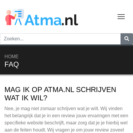
Tog
HOME
FAQ
MAG IK OP ATMA.NL SCHRIJVEN
WAT IK WIL?
Nee, je mag niet zomaar schrijven wat je wilt. Wij vinden
het belangrijk dat je in een review jouw ervaringen met een
specifieke website beschrijft, maar zorg dat je je hierbij wel
aan de feiten houdt. Wij vragen je om jouw review zoveel