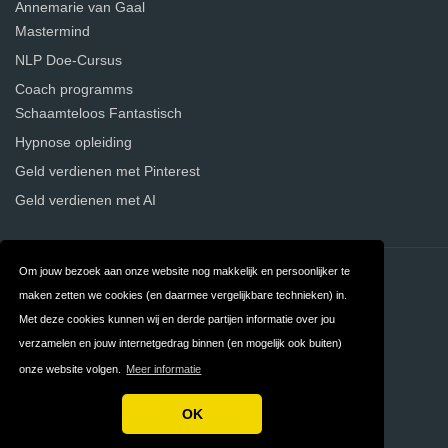
Annemarie van Gaal
Mastermind
NLP Doe-Cursus
Coach programms
Schaamteloos Fantastisch
Hypnose opleiding
Geld verdienen met Pinterest
Geld verdienen met AI
Om jouw bezoek aan onze website nog makkelijk en persoonlijker te
Contact
Over ons
maken zetten we cookies (en daarmee vergelijkbare technieken) in.
Privacy
Algemene
Met deze cookies kunnen wij en derde partijen informatie over jou
verzamelen en jouw internetgedrag binnen (en mogelijk ook buiten)
Voorwaarden
onze website volgen.
Meer informatie
FAQ
OK
Copyright © 2026 Atma.nl