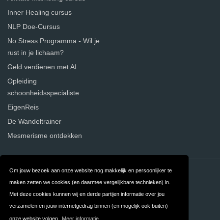
Inner Healing cursus
NLP Doe-Cursus
No Stress Programma - Wil je
rust in je lichaam?
Geld verdienen met AI
Opleiding
schoonheidsspecialiste
EigenReis
De Wandeltrainer
Mesmerisme ontdekken
Om jouw bezoek aan onze website nog makkelijk en persoonlijker te
Contact
Over ons
maken zetten we cookies (en daarmee vergelijkbare technieken) in.
Privacy
Algemene
Met deze cookies kunnen wij en derde partijen informatie over jou
verzamelen en jouw internetgedrag binnen (en mogelijk ook buiten)
Voorwaarden
onze website volgen.
Meer informatie