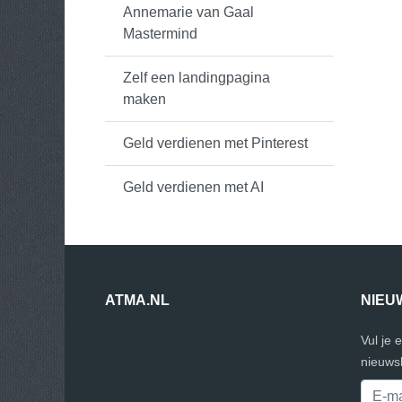
Annemarie van Gaal
Mastermind
Zelf een landingpagina
maken
Geld verdienen met Pinterest
Geld verdienen met AI
ATMA.NL
NIEU
Vul je 
nieuwsb