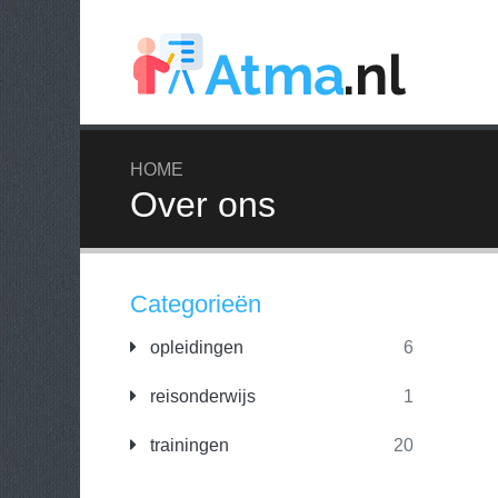
HOME
Over ons
Categorieën
opleidingen
6
reisonderwijs
1
trainingen
20