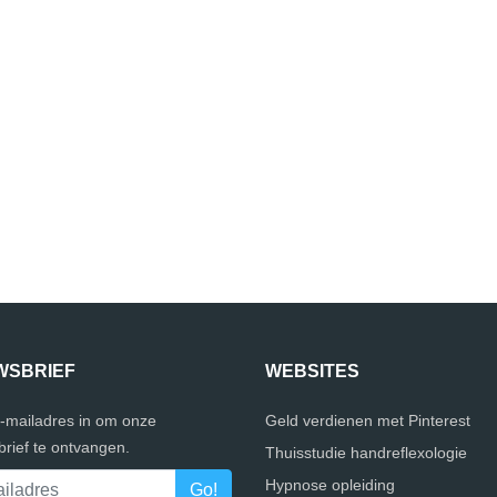
WSBRIEF
WEBSITES
e-mailadres in om onze
Geld verdienen met Pinterest
rief te ontvangen.
Thuisstudie handreflexologie
Hypnose opleiding