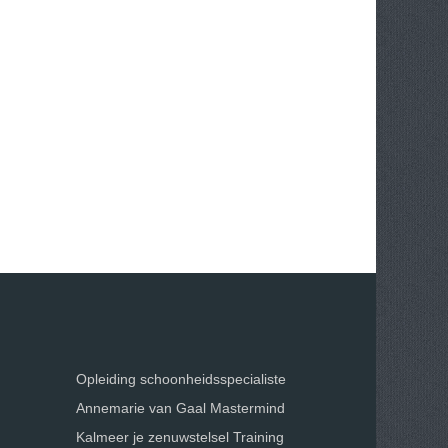
Opleiding schoonheidsspecialiste
Annemarie van Gaal Mastermind
Kalmeer je zenuwstelsel Training